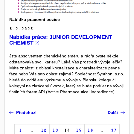
Nabídka pracovní pozice
6.
2.
2025
Nabídka práce: JUNIOR DEVELOPMENT
CHEMIST
Jste absolventem chemického směru a rád/a byste někde
odstartoval/a svoji kariéru? Láká Vás prostředí vývoje léčiv?
Máte znalosti z oblasti krystalizace a charakterizace pevné
fáze nebo Vás tato oblast zajímá?
Společnost Synthon, s.r.o.
hledá do
oddělení výzkumu a vývoje
v Blansku kolegu či
kolegyni
na zkrácený úvazek, který se bude podílet na vývoji
finálních forem API (Active Pharmaceutical Ingredience).
Předchozí
Další
1
…
12
13
14
15
16
…
37