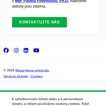
s
Mgr. Pavlou Foltynovou, Ph.D
.
Nabízené
aktivity jsou zdarma.
KONTAKTUJTE NÁS
Facebook
Instagram
LinkedIn
Youtube
© 2026
Masarykova univerzita
Správce stránek
Cookies
K vyhodnocování tohoto webu a k personalizaci
obsahu a reklam používáme soubory cookies. Když